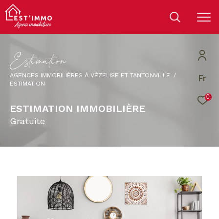
E
s
t
i
m
a
t
i
o
n
AGENCES IMMOBILIÈRES À VÉZELISE ET TANTONVILLE
Fr
ESTIMATION
0
ESTIMATION IMMOBILIÈRE
gratuite