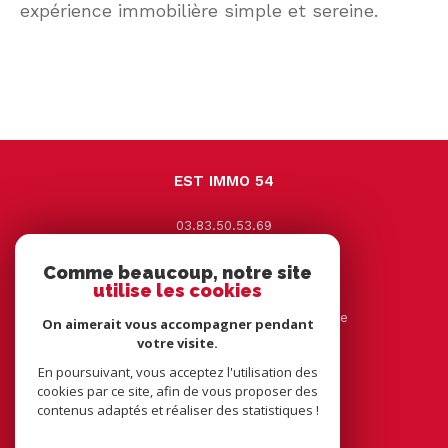
expérience immobilière simple et sereine.
EST IMMO 54
03.83.50.53.69
contact@estimmo54.com
Comme beaucoup, notre site
9 Avenue Jacques Leclerc
utilise les cookies
54330
vézelise
44 rue tourtelle frère 54116 tantonville
On aimerait vous accompagner pendant
votre visite.
En poursuivant, vous acceptez l'utilisation des
NOUS SUIVRE SUR
cookies par ce site, afin de vous proposer des
contenus adaptés et réaliser des statistiques !