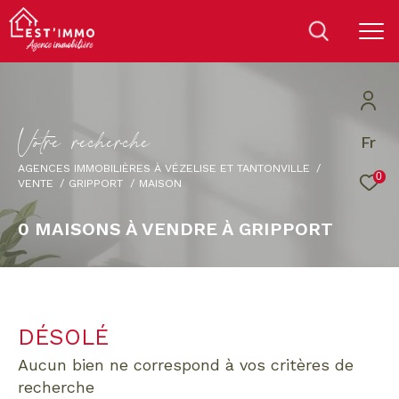
V
o
t
r
e
r
e
c
h
e
r
c
h
e
Fr
AGENCES IMMOBILIÈRES À VÉZELISE ET TANTONVILLE
0
VENTE
GRIPPORT
MAISON
0
MAISONS À VENDRE À GRIPPORT
DÉSOLÉ
aucun bien ne correspond à vos critères de
recherche