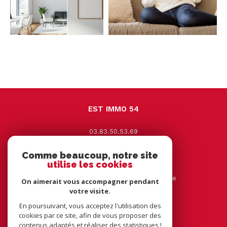
EST IMMO 54
03.83.50.53.69
contact@estimmo54.com
Comme beaucoup, notre site
9 Avenue Jacques Leclerc
utilise les cookies
54330
vézelise
44 rue tourtelle frère 54116 tantonville
On aimerait vous accompagner pendant
votre visite.
En poursuivant, vous acceptez l'utilisation des
NOUS SUIVRE SUR
cookies par ce site, afin de vous proposer des
contenus adaptés et réaliser des statistiques !