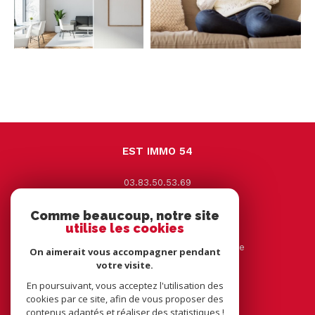
EST IMMO 54
03.83.50.53.69
contact@estimmo54.com
Comme beaucoup, notre site
9 Avenue Jacques Leclerc
utilise les cookies
54330
vézelise
44 rue tourtelle frère 54116 tantonville
On aimerait vous accompagner pendant
votre visite.
En poursuivant, vous acceptez l'utilisation des
NOUS SUIVRE SUR
cookies par ce site, afin de vous proposer des
contenus adaptés et réaliser des statistiques !