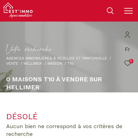
V
o
t
r
e
r
e
c
h
e
r
c
h
e
Fr
AGENCES IMMOBILIÈRES À VÉZELISE ET TANTONVILLE
0
VENTE
HELLIMER
MAISON
T10
0
MAISONS T10 À VENDRE SUR
HELLIMER
DÉSOLÉ
aucun bien ne correspond à vos critères de
recherche