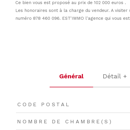
Ce bien vous est proposé au prix de 102 000 euros .
Les honoraires sont à la charge du vendeur. A visit
numéro 878 460 096. EST'IMMO l'agence qui vous est
Général
Détail +
TRAD_ZEPHYR_Caracteristique
TRAD_ZEPHYR_Valeu
CODE POSTAL
NOMBRE DE CHAMBRE(S)