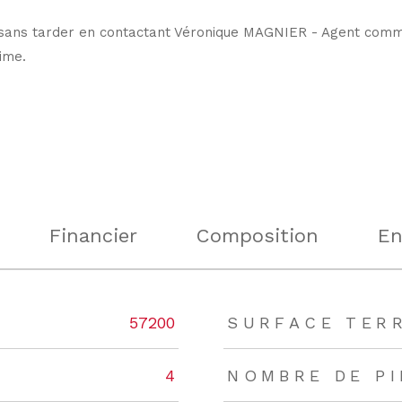
er sans tarder en contactant Véronique MAGNIER - Agent comm
ime.
Financier
Composition
En
rs
57200
SURFACE TER
4
NOMBRE DE P