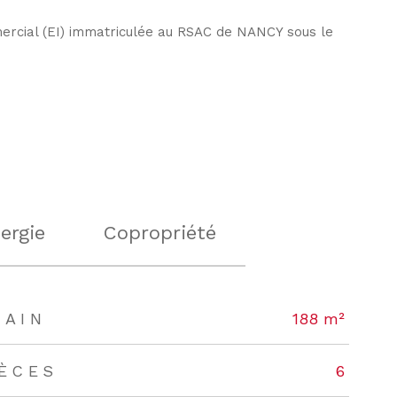
ercial (EI) immatriculée au RSAC de NANCY sous le
ergie
Copropriété
RAIN
188 m²
IÈCES
6