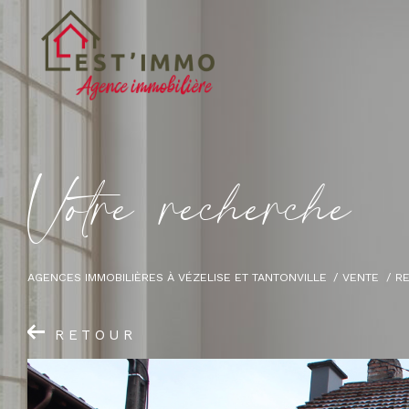
V
o
t
r
e
r
e
c
h
e
r
c
h
e
AGENCES IMMOBILIÈRES À VÉZELISE ET TANTONVILLE
VENTE
R
RETOUR