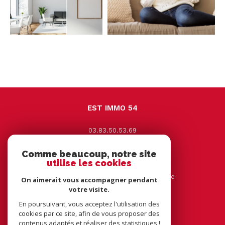
EST IMMO 54
03.83.50.53.69
contact@estimmo54.com
Comme beaucoup, notre site
9 Avenue Jacques Leclerc
utilise les cookies
54330
vézelise
44 rue tourtelle frère 54116 tantonville
On aimerait vous accompagner pendant
votre visite.
En poursuivant, vous acceptez l'utilisation des
NOUS SUIVRE SUR
cookies par ce site, afin de vous proposer des
contenus adaptés et réaliser des statistiques !