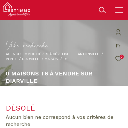
V
o
t
r
e
r
e
c
h
e
r
c
h
e
Fr
AGENCES IMMOBILIÈRES À VÉZELISE ET TANTONVILLE
0
VENTE
DIARVILLE
MAISON
T6
0
MAISONS T6 À VENDRE SUR
DIARVILLE
DÉSOLÉ
aucun bien ne correspond à vos critères de
recherche