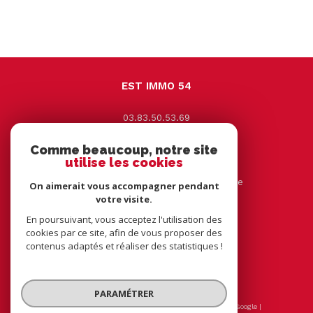
EST IMMO 54
03.83.50.53.69
contact@estimmo54.com
Comme beaucoup, notre site
9 Avenue Jacques Leclerc
utilise les cookies
54330
vézelise
44 rue tourtelle frère 54116 tantonville
On aimerait vous accompagner pendant
votre visite.
En poursuivant, vous acceptez l'utilisation des
NOUS SUIVRE SUR
cookies par ce site, afin de vous proposer des
contenus adaptés et réaliser des statistiques !
PARAMÉTRER
© 2026 | Tous droits réservés | Traduction powered by Google |