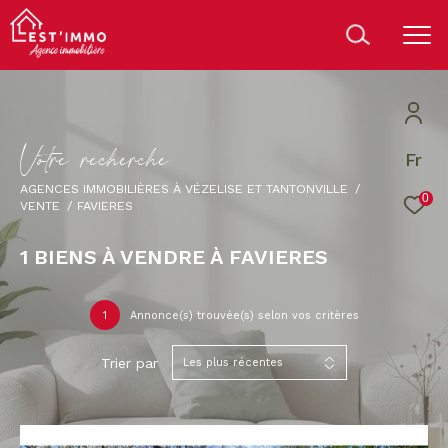
V
o
t
r
e
r
e
c
h
e
r
c
h
e
Fr
AGENCES IMMOBILIÈRES À VÉZELISE ET TANTONVILLE
0
VENTE
FAVIERES
1
BIENS À VENDRE À FAVIERES
1
Annonce(s) trouvée(s) selon vos critères
Trier par
Les plus récentes