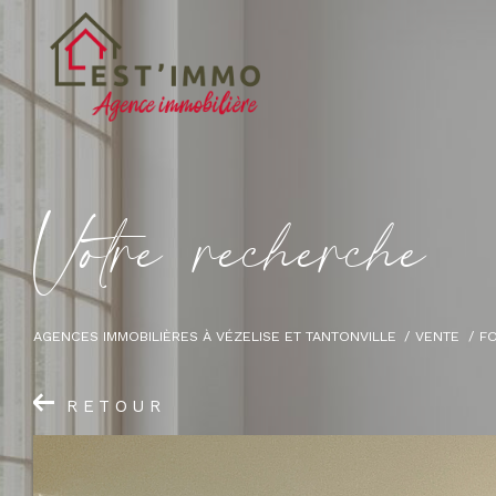
V
o
t
r
e
r
e
c
h
e
r
c
h
e
AGENCES IMMOBILIÈRES À VÉZELISE ET TANTONVILLE
VENTE
F
RETOUR