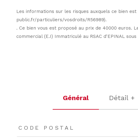
Les informations sur les risques auxquels ce bien est
public.fr/particuliers/vosdroits/R56989).
. Ce bien vous est proposé au prix de 40000 euros. L
commercial (E.I) Immatriculé au RSAC d'EPINAL sous
Général
Détail +
TRAD_ZEPHYR_Caracteristique
TRAD_ZEPHYR_Valeu
CODE POSTAL