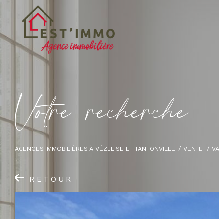
V
o
t
r
e
r
e
c
h
e
r
c
h
e
AGENCES IMMOBILIÈRES À VÉZELISE ET TANTONVILLE
VENTE
V
RETOUR