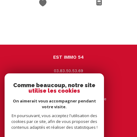
EST IMMO 54
03.83.50.53.69
contact@estimmo54.com
Comme beaucoup, notre site
9 Avenue Jacques Leclerc
utilise les cookies
54330
vézelise
44 rue tourtelle frère 54116 tantonville
On aimerait vous accompagner pendant
votre visite.
En poursuivant, vous acceptez l'utilisation des
NOUS SUIVRE SUR
cookies par ce site, afin de vous proposer des
contenus adaptés et réaliser des statistiques !