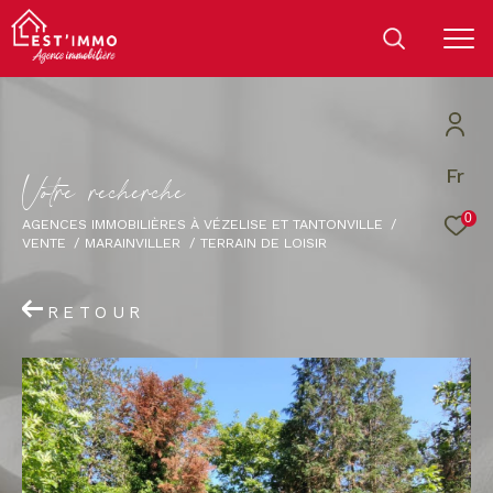
Fr
V
o
t
r
e
r
e
c
h
e
r
c
h
e
0
AGENCES IMMOBILIÈRES À VÉZELISE ET TANTONVILLE
VENTE
MARAINVILLER
TERRAIN DE LOISIR
RETOUR