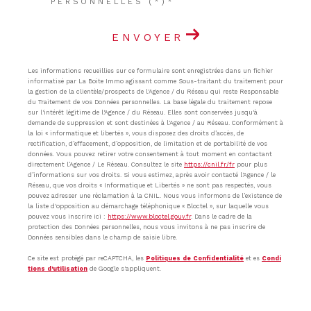
PERSONNELLES (*)*
ENVOYER
Les informations recueillies sur ce formulaire sont enregistrées dans un fichier
informatisé par La Boite Immo agissant comme Sous-traitant du traitement pour
la gestion de la clientèle/prospects de l'Agence / du Réseau qui reste Responsable
du Traitement de vos Données personnelles. La base légale du traitement repose
sur l'intérêt légitime de l'Agence / du Réseau. Elles sont conservées jusqu'à
demande de suppression et sont destinées à l'Agence / au Réseau. Conformément à
la loi « informatique et libertés », vous disposez des droits d’accès, de
rectification, d’effacement, d’opposition, de limitation et de portabilité de vos
données. Vous pouvez retirer votre consentement à tout moment en contactant
directement l’Agence / Le Réseau. Consultez le site
https://cnil.fr/fr
pour plus
d’informations sur vos droits. Si vous estimez, après avoir contacté l'Agence / le
Réseau, que vos droits « Informatique et Libertés » ne sont pas respectés, vous
pouvez adresser une réclamation à la CNIL. Nous vous informons de l’existence de
la liste d'opposition au démarchage téléphonique « Bloctel », sur laquelle vous
pouvez vous inscrire ici :
https://www.bloctel.gouv.fr
. Dans le cadre de la
protection des Données personnelles, nous vous invitons à ne pas inscrire de
Données sensibles dans le champ de saisie libre.
Ce site est protégé par reCAPTCHA, les
Politiques de Confidentialité
et es
Condi
tions d'utilisation
de Google s'appliquent.