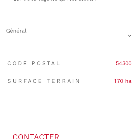
général
TRAD_ZEPHYR_Caracteristique
TRAD_ZEPHYR_Valeurs
CODE POSTAL
54300
SURFACE TERRAIN
1,70 ha
CONTACTER