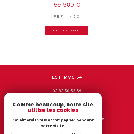
59 900 €
REF : 400
EXCLUSIVITÉ
EST IMMO 54
03.83.50.53.69
contact@estimmo54.com
Comme beaucoup, notre site
9 Avenue Jacques Leclerc
utilise les cookies
54330
vézelise
44 rue tourtelle frère 54116 tantonville
On aimerait vous accompagner pendant
votre visite.