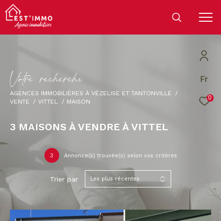
V
o
t
r
e
r
e
c
h
e
r
c
h
e
Fr
AGENCES IMMOBILIÈRES À VÉZELISE ET TANTONVILLE
0
VENTE
VITTEL
MAISON
3
MAISONS À VENDRE À VITTEL
3
Annonce(s) trouvée(s) selon vos critères
Trier par
Les plus récentes