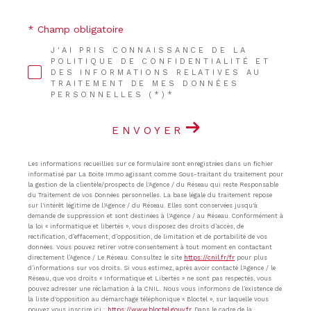
* Champ obligatoire
J'AI PRIS CONNAISSANCE DE LA
POLITIQUE DE CONFIDENTIALITÉ ET
DES INFORMATIONS RELATIVES AU
TRAITEMENT DE MES DONNÉES
PERSONNELLES (*)*
ENVOYER
Les informations recueillies sur ce formulaire sont enregistrées dans un fichier
informatisé par La Boite Immo agissant comme Sous-traitant du traitement pour
la gestion de la clientèle/prospects de l'Agence / du Réseau qui reste Responsable
du Traitement de vos Données personnelles. La base légale du traitement repose
sur l'intérêt légitime de l'Agence / du Réseau. Elles sont conservées jusqu'à
demande de suppression et sont destinées à l'Agence / au Réseau. Conformément à
la loi « informatique et libertés », vous disposez des droits d’accès, de
rectification, d’effacement, d’opposition, de limitation et de portabilité de vos
données. Vous pouvez retirer votre consentement à tout moment en contactant
directement l’Agence / Le Réseau. Consultez le site
https://cnil.fr/fr
pour plus
d’informations sur vos droits. Si vous estimez, après avoir contacté l'Agence / le
Réseau, que vos droits « Informatique et Libertés » ne sont pas respectés, vous
pouvez adresser une réclamation à la CNIL. Nous vous informons de l’existence de
la liste d'opposition au démarchage téléphonique « Bloctel », sur laquelle vous
pouvez vous inscrire ici :
https://www.bloctel.gouv.fr
. Dans le cadre de la