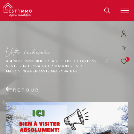
Fr
V
o
t
r
e
r
e
c
h
e
r
c
h
e
0
AGENCES IMMOBILIÈRES À VÉZELISE ET TANTONVILLE
VENTE
NEUFCHATEAU
MAISON
T5
MAISON INDEPENDANTE NEUFCHATEAU
RETOUR