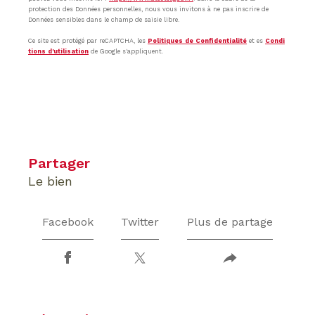
protection des Données personnelles, nous vous invitons à ne pas inscrire de
Données sensibles dans le champ de saisie libre.
Ce site est protégé par reCAPTCHA, les
Politiques de Confidentialité
et es
Condi
tions d'utilisation
de Google s'appliquent.
partager
le bien
Facebook
Twitter
Plus de partage