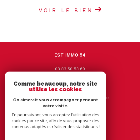
VOIR LE BIEN
EST IMMO 54
03.83.50.53.69
contact@estimmo54.com
Comme beaucoup, notre site
9 Avenue Jacques Leclerc
utilise les cookies
54330
vézelise
44 rue tourtelle frère 54116 tantonville
On aimerait vous accompagner pendant
votre visite.
En poursuivant, vous acceptez l'utilisation des
NOUS SUIVRE SUR
cookies par ce site, afin de vous proposer des
contenus adaptés et réaliser des statistiques !